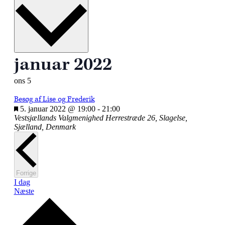
dato.
januar 2022
ons
5
Besøg af Lise og Frederik
Fremhævet
5. januar 2022 @ 19:00
-
21:00
Vestsjællands Valgmenighed
Herrestræde 26, Slagelse,
Sjælland, Denmark
Begivenheder
Forrige
I dag
Begivenheder
Næste