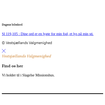
Dagens bibelord
Sl 119,105 : Dine ord er en lygte for min fod, et lys på min sti.
© Vestsjællands Valgmenighed
Vestsjællands Valgmenighed
Find os her
Vi holder til i Slagelse Missionshus.