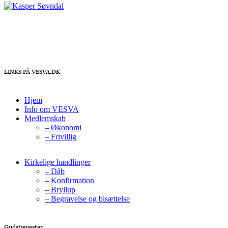
LINKS PÅ VESVA.DK
Hjem
Info om VESVA
Medlemskab
– Økonomi
– Frivillig
Kirkelige handlinger
– Dåb
– Konfirmation
– Bryllup
– Begravelse og bisættelse
Gudstjenester