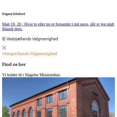
Dagens bibelord
Matt 18, 20 : Hvor to eller tre er forsamlet i mit navn, dér er jeg midt
iblandt dem.
© Vestsjællands Valgmenighed
Vestsjællands Valgmenighed
Find os her
Vi holder til i Slagelse Missionshus.