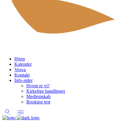
Hjem
Kalender
Vesva
Kontakt
Info-sider
Hvem er vi?
Kirkelige handlinger
Medlemskab
Booking test