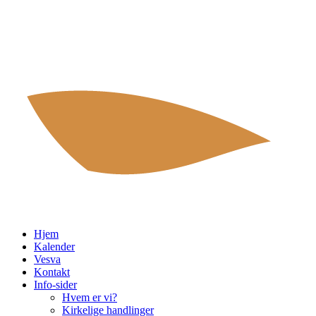
Hjem
Kalender
Vesva
Kontakt
Info-sider
Hvem er vi?
Kirkelige handlinger