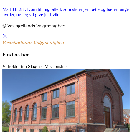
Matt 11, 28 : Kom til mig, alle I, som slider jer trætte og bærer tunge
byrder, og jeg vil give jer hvile.
© Vestsjællands Valgmenighed
Vestsjællands Valgmenighed
Find os her
Vi holder til i Slagelse Missionshus.