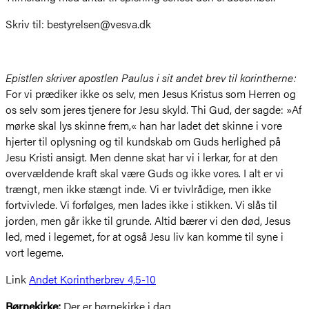
Skriv til: bestyrelsen@vesva.dk
Epistlen skriver apostlen Paulus i sit andet brev til korintherne:
For vi prædiker ikke os selv, men Jesus Kristus som Herren og
os selv som jeres tjenere for Jesu skyld. Thi Gud, der sagde: »Af
mørke skal lys skinne frem,« han har ladet det skinne i vore
hjerter til oplysning og til kundskab om Guds herlighed på
Jesu Kristi ansigt. Men denne skat har vi i lerkar, for at den
overvældende kraft skal være Guds og ikke vores. I alt er vi
trængt, men ikke stængt inde. Vi er tvivlrådige, men ikke
fortvivlede. Vi forfølges, men lades ikke i stikken. Vi slås til
jorden, men går ikke til grunde. Altid bærer vi den død, Jesus
led, med i legemet, for at også Jesu liv kan komme til syne i
vort legeme.
Link
Andet Korintherbrev 4,5-10
Børnekirke:
Der er børnekirke i dag