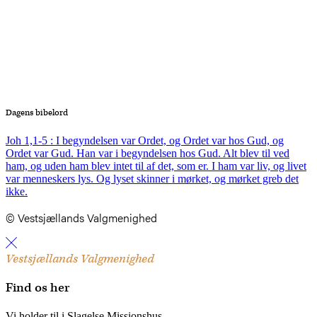
Dagens bibelord
Joh 1,1-5 : I begyndelsen var Ordet, og Ordet var hos Gud, og
Ordet var Gud. Han var i begyndelsen hos Gud. Alt blev til ved
ham, og uden ham blev intet til af det, som er. I ham var liv, og livet
var menneskers lys. Og lyset skinner i mørket, og mørket greb det
ikke.
© Vestsjællands Valgmenighed
Vestsjællands Valgmenighed
Find os her
Vi holder til i Slagelse Missionshus.