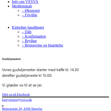
Info om VESVA
Medlemskab
– Økonomi
– Frivillig
Kirkelige handlinger
– Dåb
– Konfirmation
– Bryllup
– Begravelse og bisættelse
Gudstjenester
Vores gudstjenester starter med kaffe kl. 14.30
derefter gudstjeneste kl 15.00.
Vi glæder os til at se jer.
Følg os på Facebook
bestyrelsen@vesva.dk
Herrestræde 26, 4200 Slagelse