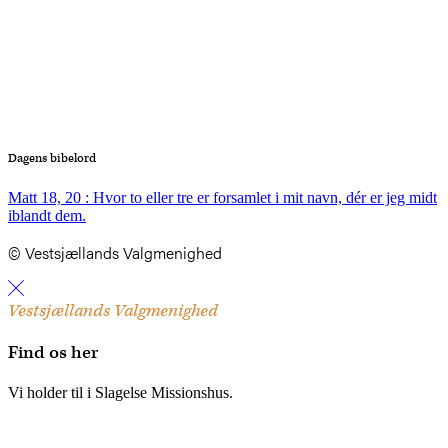
Dagens bibelord
Matt 18, 20 : Hvor to eller tre er forsamlet i mit navn, dér er jeg midt
iblandt dem.
© Vestsjællands Valgmenighed
Vestsjællands Valgmenighed
Find os her
Vi holder til i Slagelse Missionshus.