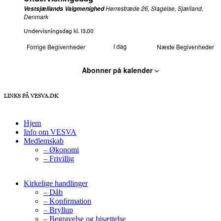
Herrestræde 26, Slagelse, Sjælland,
Vestsjællands Valgmenighed
Denmark
Undervisningsdag kl. 13.00
I dag
Forrige
Begivenheder
Næste
Begivenheder
Abonner på kalender
LINKS PÅ VESVA.DK
Hjem
Info om VESVA
Medlemskab
– Økonomi
– Frivillig
Kirkelige handlinger
– Dåb
– Konfirmation
– Bryllup
– Begravelse og bisættelse