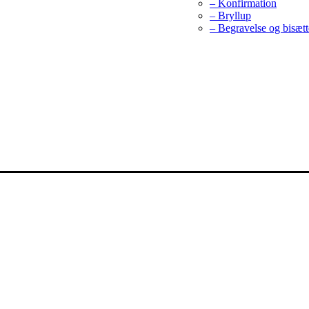
– Konfirmation
– Bryllup
– Begravelse og bisætt