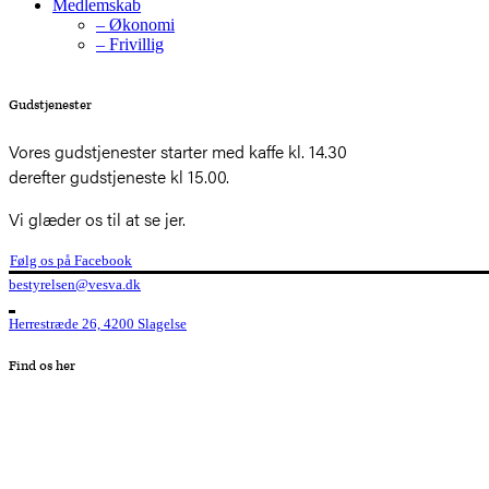
Medlemskab
– Økonomi
– Frivillig
Gudstjenester
Vores gudstjenester starter med kaffe kl. 14.30
derefter gudstjeneste kl 15.00.
Vi glæder os til at se jer.
Følg os på Facebook
bestyrelsen@vesva.dk
Herrestræde 26, 4200 Slagelse
Find os her