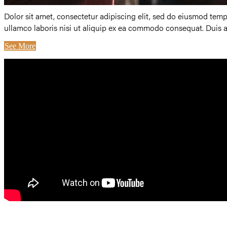
Dolor sit amet, consectetur adipiscing elit, sed do eiusmod tem
Our Community
ullamco laboris nisi ut aliquip ex ea commodo consequat. Duis aut
See More