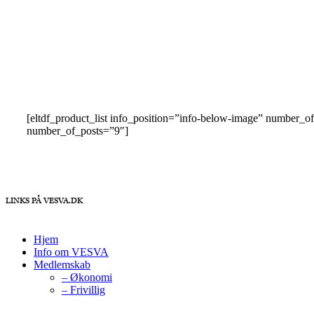
[eltdf_product_list info_position=”info-below-image” number
number_of_posts=”9″]
LINKS PÅ VESVA.DK
Hjem
Info om VESVA
Medlemskab
– Økonomi
– Frivillig