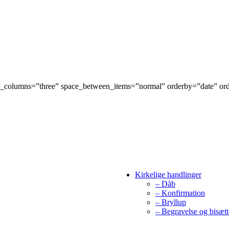
_of_columns=”three” space_between_items=”normal” orderby=”date” 
Kirkelige handlinger
– Dåb
– Konfirmation
– Bryllup
– Begravelse og bisætt