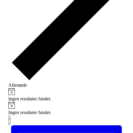
Aftemøde
Notice
Begivenheder
Ingen resultater fundet.
Notice
Ingen resultater fundet.
Navigation
Begivenhed
Liste
Visninger
af
Navigation