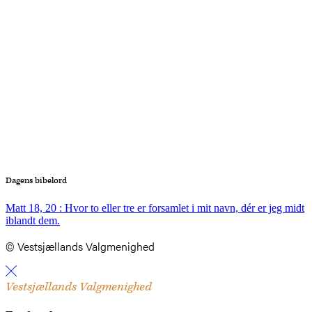
Dagens bibelord
Matt 18, 20 : Hvor to eller tre er forsamlet i mit navn, dér er jeg midt
iblandt dem.
© Vestsjællands Valgmenighed
Vestsjællands Valgmenighed