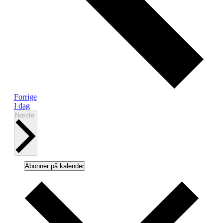
Begivenheder
Forrige
I dag
Begivenheder
Næste
Abonner på kalender