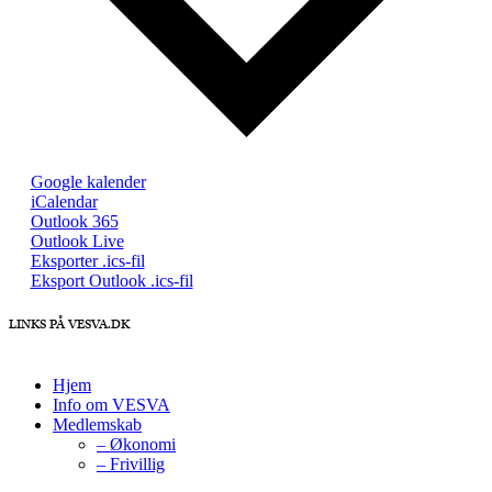
Google kalender
iCalendar
Outlook 365
Outlook Live
Eksporter .ics-fil
Eksport Outlook .ics-fil
LINKS PÅ VESVA.DK
Hjem
Info om VESVA
Medlemskab
– Økonomi
– Frivillig