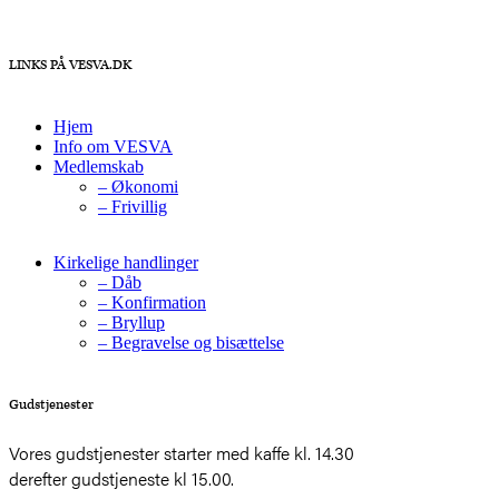
LINKS PÅ VESVA.DK
Hjem
Info om VESVA
Medlemskab
– Økonomi
– Frivillig
Kirkelige handlinger
– Dåb
– Konfirmation
– Bryllup
– Begravelse og bisættelse
Gudstjenester
Vores gudstjenester starter med kaffe kl. 14.30
derefter gudstjeneste kl 15.00.