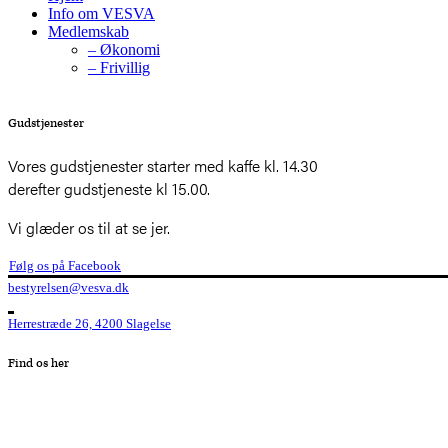
Info om VESVA
Medlemskab
– Økonomi
– Frivillig
Gudstjenester
Vores gudstjenester starter med kaffe kl. 14.30
derefter gudstjeneste kl 15.00.
Vi glæder os til at se jer.
Følg os på Facebook
bestyrelsen@vesva.dk
Herrestræde 26, 4200 Slagelse
Find os her