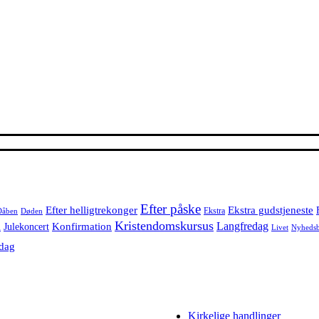
Efter påske
Efter helligtrekonger
Ekstra gudstjeneste
Ekstra
Dåben
Døden
l
Kristendomskursus
Langfredag
Konfirmation
Julekoncert
Livet
Nyheds
dag
Kirkelige handlinger