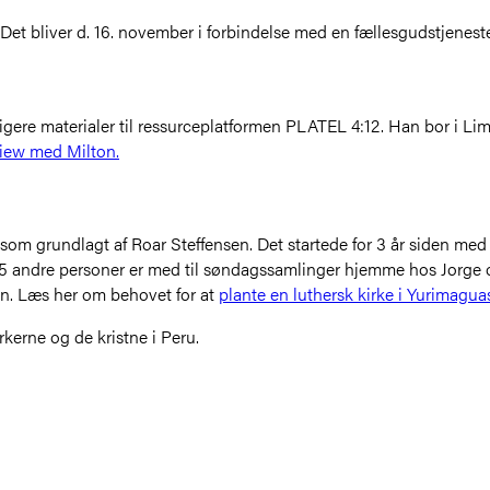
t. Det bliver d. 16. november i forbindelse med en fællesgudstjene
igere materialer til ressurceplatformen PLATEL 4:12. Han bor i Lima
view med Milton.
 som grundlagt af Roar Steffensen. Det startede for 3 år siden m
15 andre personer er med til søndagssamlinger hjemme hos Jorge o
yen. Læs her om behovet for at
plante en luthersk kirke i Yurimagua
kerne og de kristne i Peru.