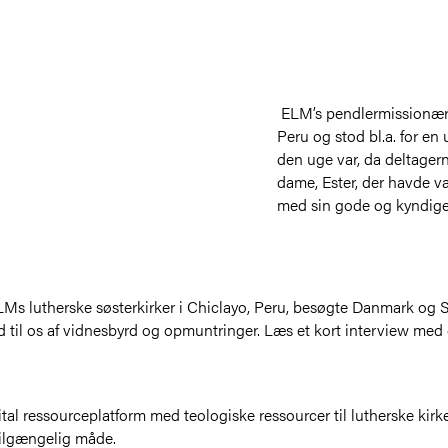
ELM’s pendlermissionær, 
Peru og stod bl.a. for en
den uge var, da deltager
dame, Ester, der havde val
med sin gode og kyndig
 lutherske søsterkirker i Chiclayo, Peru, besøgte Danmark og Sv
d til os af vidnesbyrd og opmuntringer. Læs et kort interview med
tal ressourceplatform med teologiske ressourcer til lutherske kirke
t tilgængelig måde.