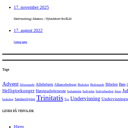
17. november 2025
Medvandring i Mission – Nyhedsbrev fra ELM
17. august 2022
I gang igen
Tags
Advent
Allehelgen
Bibelen
Bøn
Alliancebedeuge
Aftenmøde
Bededag
Bedemøde
Helligtrekonger
Ju
Høstgudstjeneste
Indsættelse
Indvielse
Indvielsesfest
Jesus
Trinitatis
Undervisning
Undervisnings
Søndagsfejring
bededag
Tro
LINKS PÅ VESVA.DK
Hjem