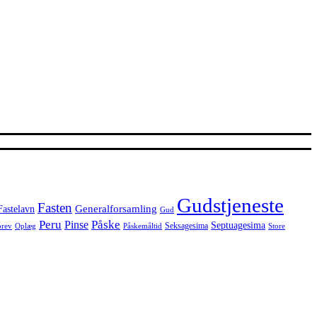
Gudstjeneste
Fasten
Generalforsamling
Fastelavn
Gud
Peru
Påske
Pinse
Septuagesima
Seksagesima
brev
Oplæg
Påskemåltid
Store