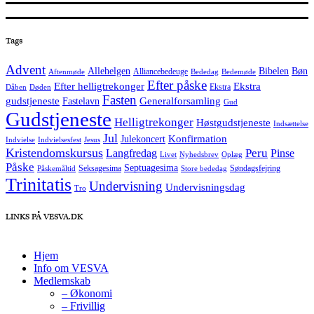
Tags
Advent
Allehelgen
Bibelen
Bøn
Alliancebedeuge
Aftenmøde
Bededag
Bedemøde
Efter påske
Efter helligtrekonger
Ekstra
Ekstra
Dåben
Døden
Fasten
Generalforsamling
gudstjeneste
Fastelavn
Gud
Gudstjeneste
Helligtrekonger
Høstgudstjeneste
Indsættelse
Jul
Konfirmation
Julekoncert
Indvielse
Indvielsesfest
Jesus
Kristendomskursus
Peru
Langfredag
Pinse
Livet
Nyhedsbrev
Oplæg
Påske
Septuagesima
Seksagesima
Søndagsfejring
Påskemåltid
Store bededag
Trinitatis
Undervisning
Undervisningsdag
Tro
LINKS PÅ VESVA.DK
Hjem
Info om VESVA
Medlemskab
– Økonomi
– Frivillig