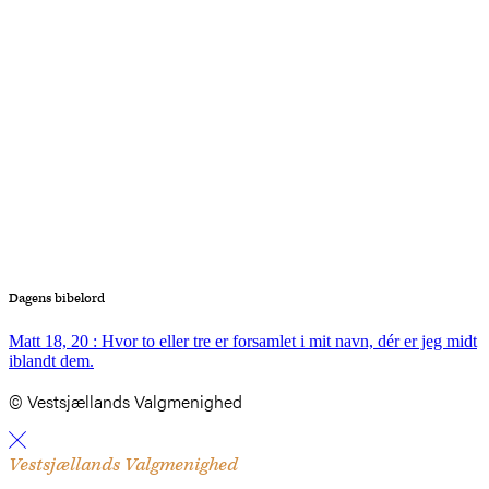
Dagens bibelord
Matt 18, 20 : Hvor to eller tre er forsamlet i mit navn, dér er jeg midt
iblandt dem.
© Vestsjællands Valgmenighed
Vestsjællands Valgmenighed