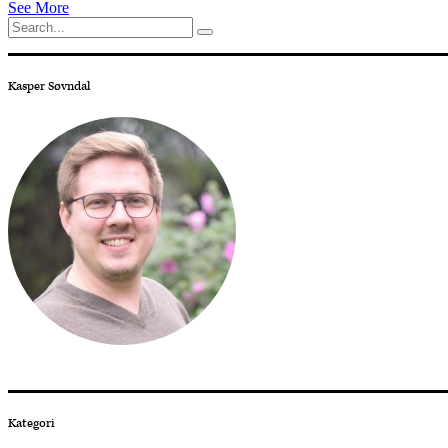
See More
Search
for:
Kasper Søvndal
Kategori