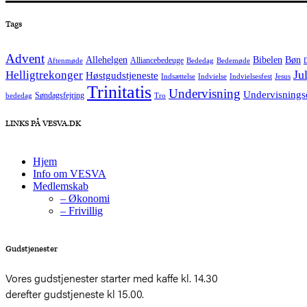
Tags
Advent
Allehelgen
Bibelen
Bøn
Alliancebedeuge
Aftenmøde
Bededag
Bedemøde
Helligtrekonger
Ju
Høstgudstjeneste
Indsættelse
Indvielse
Indvielsesfest
Jesus
Trinitatis
Undervisning
Undervisnings
Søndagsfejring
bededag
Tro
LINKS PÅ VESVA.DK
Hjem
Info om VESVA
Medlemskab
– Økonomi
– Frivillig
Gudstjenester
Vores gudstjenester starter med kaffe kl. 14.30
derefter gudstjeneste kl 15.00.