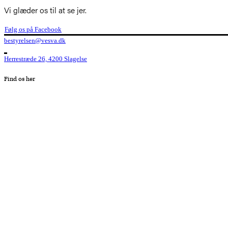
Vi glæder os til at se jer.
Følg os på Facebook
bestyrelsen@vesva.dk
Herrestræde 26, 4200 Slagelse
Find os her