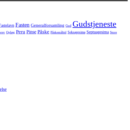
Gudstjeneste
Fasten
Generalforsamling
Fastelavn
Gud
Peru
Påske
Pinse
Septuagesima
Seksagesima
brev
Oplæg
Påskemåltid
Store
else