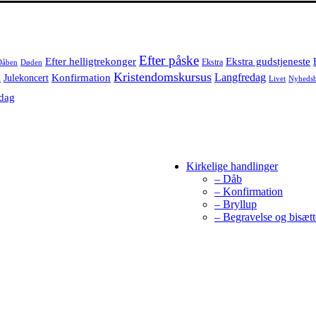
Efter påske
Efter helligtrekonger
Ekstra gudstjeneste
Ekstra
Dåben
Døden
l
Kristendomskursus
Langfredag
Konfirmation
Julekoncert
Livet
Nyheds
dag
Kirkelige handlinger
– Dåb
– Konfirmation
– Bryllup
– Begravelse og bisætt