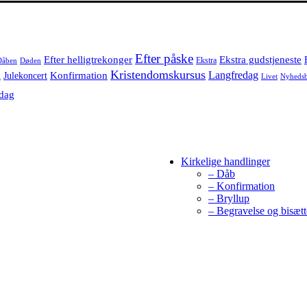
Efter påske
Efter helligtrekonger
Ekstra gudstjeneste
Ekstra
Dåben
Døden
l
Kristendomskursus
Langfredag
Konfirmation
Julekoncert
Livet
Nyheds
dag
Kirkelige handlinger
– Dåb
– Konfirmation
– Bryllup
– Begravelse og bisætt