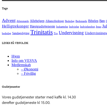
Tags
Advent
Allehelgen
Bibelen
Bøn
Alliancebedeuge
Aftenmøde
Bededag
Bedemøde
Helligtrekonger
Ju
Høstgudstjeneste
Indsættelse
Indvielse
Indvielsesfest
Jesus
Trinitatis
Undervisning
Undervisnings
Søndagsfejring
bededag
Tro
LINKS PÅ VESVA.DK
Hjem
Info om VESVA
Medlemskab
– Økonomi
– Frivillig
Gudstjenester
Vores gudstjenester starter med kaffe kl. 14.30
derefter gudstjeneste kl 15.00.