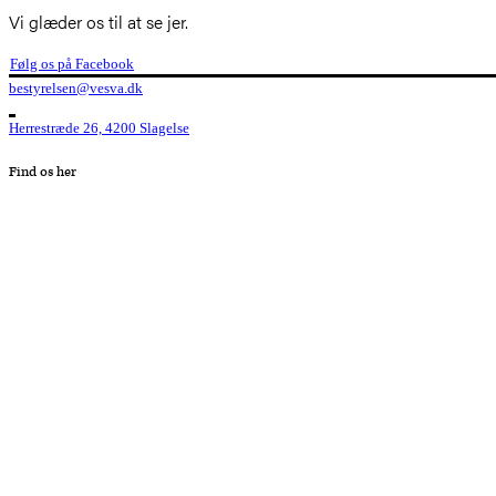
Vi glæder os til at se jer.
Følg os på Facebook
bestyrelsen@vesva.dk
Herrestræde 26, 4200 Slagelse
Find os her