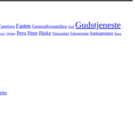
Gudstjeneste
Fasten
Generalforsamling
Fastelavn
Gud
Peru
Påske
Pinse
Septuagesima
Seksagesima
brev
Oplæg
Påskemåltid
Store
else