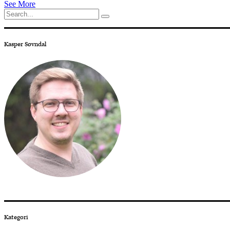
See More
Search
for:
Kasper Søvndal
Kategori