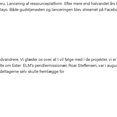
eru. Lancering af ressourceplatform Efter mere end halvandet års 
clayo. Både gudstjenesten og lanceringen blev streamet på Facebo
ndrere. Vi glæder os over, at I vil følge med i de projekter, vi er
alte om Ester ELM’s pendlermissionær, Roar Steffensen, var i augus
 deltagerne selv skulle fremlægge for