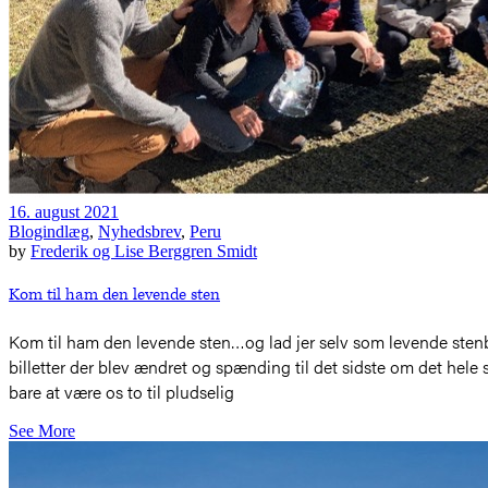
16. august 2021
Blogindlæg
,
Nyhedsbrev
,
Peru
by
Frederik og Lise Berggren Smidt
Kom til ham den levende sten
Kom til ham den levende sten…og lad jer selv som levende stenbygge
billetter der blev ændret og spænding til det sidste om det hele
bare at være os to til pludselig
See More