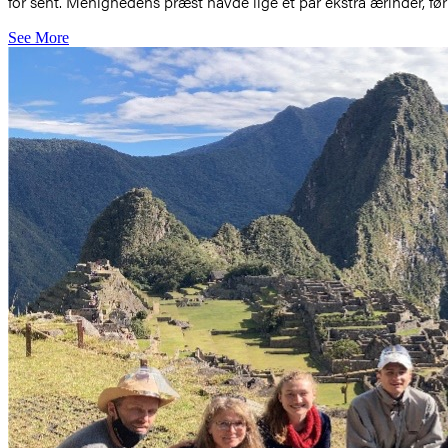
for sent. Menighedens præst havde lige et par ekstra ærinder, f
See More