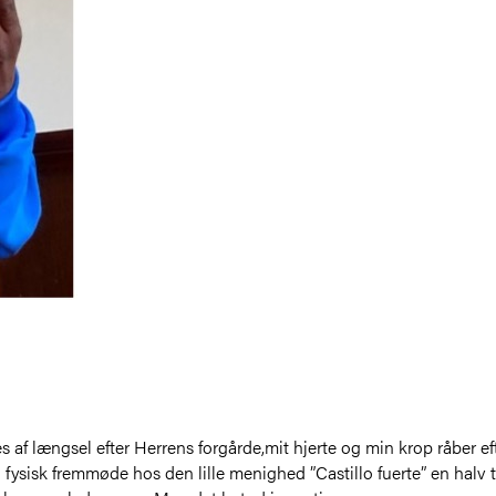
s af længsel efter Herrens forgårde,mit hjerte og min krop råber 
d fysisk fremmøde hos den lille menighed ”Castillo fuerte” en hal