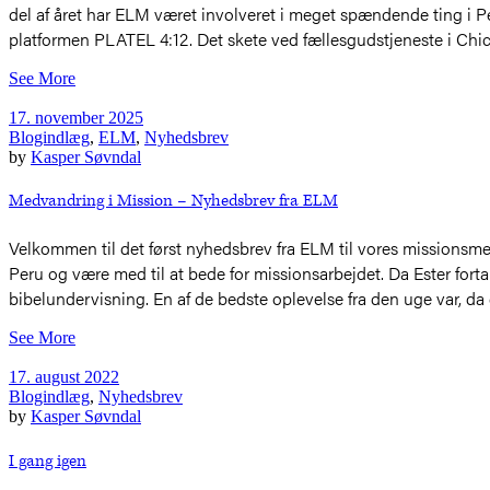
del af året har ELM været involveret i meget spændende ting i P
platformen PLATEL 4:12. Det skete ved fællesgudstjeneste i Chi
See More
17. november 2025
Blogindlæg
,
ELM
,
Nyhedsbrev
by
Kasper Søvndal
Medvandring i Mission – Nyhedsbrev fra ELM
Velkommen til det først nyhedsbrev fra ELM til vores missionsmedva
Peru og være med til at bede for missionsarbejdet. Da Ester fort
bibelundervisning. En af de bedste oplevelse fra den uge var, da
See More
17. august 2022
Blogindlæg
,
Nyhedsbrev
by
Kasper Søvndal
I gang igen