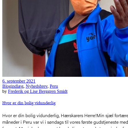
6. september 2021
Blogindlæg
,
Nyhedsbrev
,
Peru
by
Frederik og Lise Berggren Smidt
Hvor er din bolig vidunderlig
Hvor er din bolig vidunderlig, Hærskarers Herre!Min sjæl fortære
måneder i Peru var vi i søndags til vores første gudstjeneste me