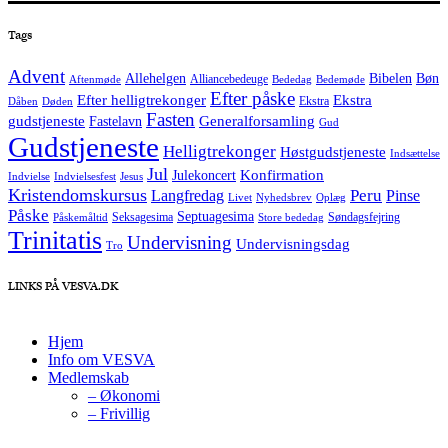
Tags
Advent
Allehelgen
Bibelen
Bøn
Alliancebedeuge
Aftenmøde
Bededag
Bedemøde
Efter påske
Efter helligtrekonger
Ekstra
Ekstra
Dåben
Døden
Fasten
Generalforsamling
gudstjeneste
Fastelavn
Gud
Gudstjeneste
Helligtrekonger
Høstgudstjeneste
Indsættelse
Jul
Konfirmation
Julekoncert
Indvielse
Indvielsesfest
Jesus
Kristendomskursus
Peru
Langfredag
Pinse
Livet
Nyhedsbrev
Oplæg
Påske
Septuagesima
Seksagesima
Søndagsfejring
Påskemåltid
Store bededag
Trinitatis
Undervisning
Undervisningsdag
Tro
LINKS PÅ VESVA.DK
Hjem
Info om VESVA
Medlemskab
– Økonomi
– Frivillig