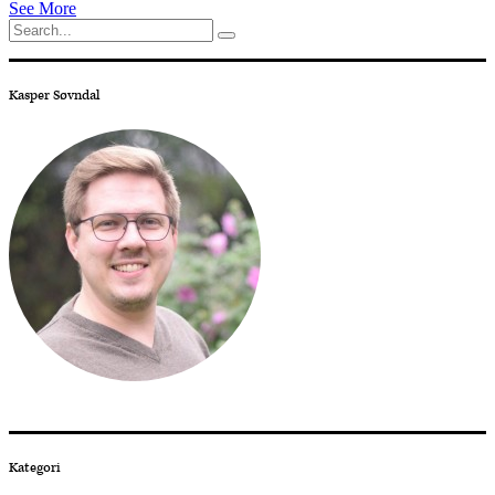
See More
Search
for:
Kasper Søvndal
Kategori