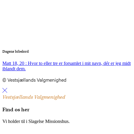
Dagens bibelord
Matt 18, 20 : Hvor to eller tre er forsamlet i mit navn, dér er jeg midt
iblandt dem.
© Vestsjællands Valgmenighed
Vestsjællands Valgmenighed
Find os her
Vi holder til i Slagelse Missionshus.