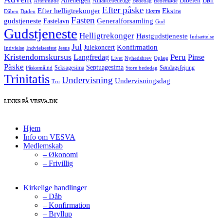
Allehelgen
Bibelen
Bøn
Alliancebedeuge
Aftenmøde
Bededag
Bedemøde
Efter påske
Efter helligtrekonger
Ekstra
Ekstra
Dåben
Døden
Fasten
Generalforsamling
gudstjeneste
Fastelavn
Gud
Gudstjeneste
Helligtrekonger
Høstgudstjeneste
Indsættelse
Jul
Konfirmation
Julekoncert
Indvielse
Indvielsesfest
Jesus
Kristendomskursus
Peru
Langfredag
Pinse
Livet
Nyhedsbrev
Oplæg
Påske
Septuagesima
Seksagesima
Søndagsfejring
Påskemåltid
Store bededag
Trinitatis
Undervisning
Undervisningsdag
Tro
LINKS PÅ VESVA.DK
Hjem
Info om VESVA
Medlemskab
– Økonomi
– Frivillig
Kirkelige handlinger
– Dåb
– Konfirmation
– Bryllup